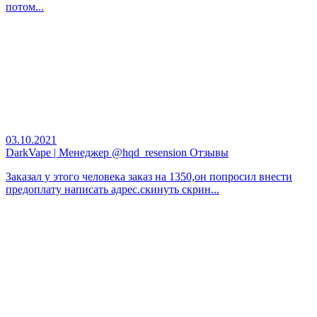
потом...
03.10.2021
DarkVape | Менеджер @hqd_resension Отзывы
Заказал у этого человека заказ на 1350,он попросил внести
предоплату написать адрес.скинуть скрин...