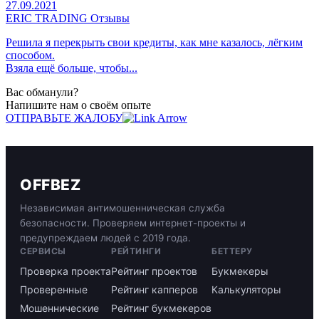
27.09.2021
ERIC TRADING Отзывы
Решила я перекрыть свои кредиты, как мне казалось, лёгким
способом.
Взяла ещё больше, чтобы...
Вас обманули?
Напишите нам о своём опыте
ОТПРАВЬТЕ ЖАЛОБУ
OFFBEZ
Независимая антимошенническая служба
безопасности. Проверяем интернет-проекты и
предупреждаем людей с 2019 года.
СЕРВИСЫ
РЕЙТИНГИ
БЕТТЕРУ
Проверка проекта
Рейтинг проектов
Букмекеры
Проверенные
Рейтинг капперов
Калькуляторы
Мошеннические
Рейтинг букмекеров