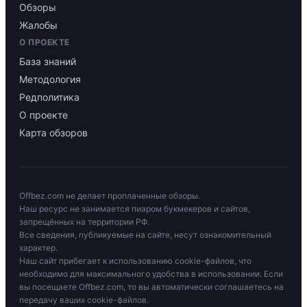
Обзоры
Жалобы
О ПРОЕКТЕ
База знаний
Методология
Редполитика
О проекте
Карта обзоров
Offbez.com не делает проплаченные обзоры.
Наш ресурс не занимается пиаром букмекеров и сайтов,
запрещённых на территории РФ.
Все сведения, публикуемые на сайте, несут ознакомительный
характер.
Наш сайт прибегает к использованию cookie-файлов, что
необходимо для максимального удобства в использовании. Если
вы посещаете Offbez.com, то вы автоматически соглашаетесь на
передачу ваших cookie-файлов.