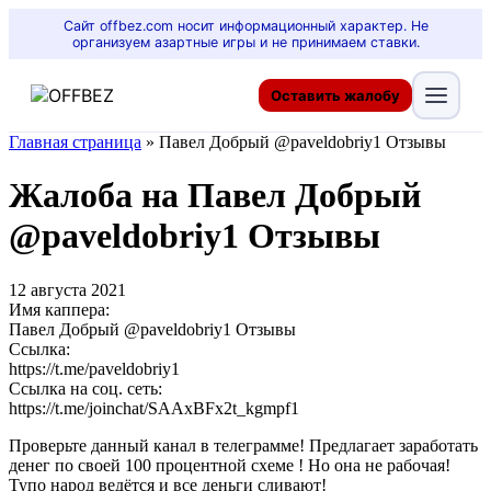
Сайт offbez.com носит информационный характер. Не
организуем азартные игры и не принимаем ставки.
Оставить жалобу
Главная страница
»
Павел Добрый @paveldobriy1 Отзывы
Жалоба на Павел Добрый
@paveldobriy1 Отзывы
12 августа 2021
Имя каппера:
Павел Добрый @paveldobriy1 Отзывы
Ссылка:
https://t.me/paveldobriy1
Ссылка на соц. сеть:
https://t.me/joinchat/SAAxBFx2t_kgmpf1
Проверьте данный канал в телеграмме! Предлагает заработать
денег по своей 100 процентной схеме ! Но она не рабочая!
Тупо народ ведётся и все деньги сливают!