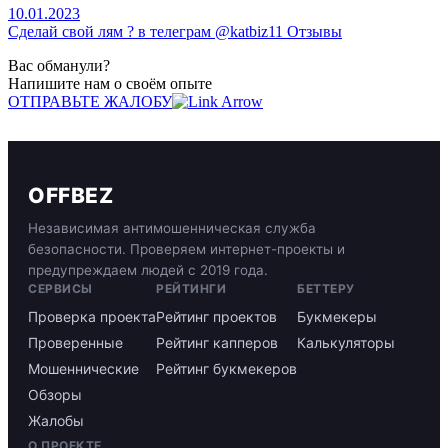
10.01.2023
Сделай свой лям ? в телеграм @katbiz11 Отзывы
Вас обманули?
Напишите нам о своём опыте
ОТПРАВЬТЕ ЖАЛОБУ
OFFBEZ
Независимая антимошенническая служба
безопасности. Проверяем интернет-проекты и
предупреждаем людей с 2019 года.
СЕРВИСЫ
РЕЙТИНГИ
БЕТТЕРУ
Проверка проекта
Рейтинг проектов
Букмекеры
Проверенные
Рейтинг капперов
Калькуляторы
Мошеннические
Рейтинг букмекеров
Обзоры
Жалобы
О ПРОЕКТЕ