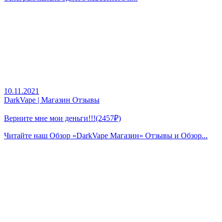
10.11.2021
DarkVape | Магазин Отзывы
Верните мне мои деньги!!!(2457₽)
Читайте наш
Обзор «DarkVape Магазин» Отзывы и Обзор...