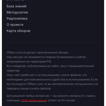
База знаний
Методология
Редполитика
О проекте
Карта обзоров
Offbez.com не делает проплаченные обзоры.
Наш ресурс не занимается пиаром букмекеров и сайтов,
запрещённых на территории РФ.
Все сведения, публикуемые на сайте, несут ознакомительный
характер.
Наш сайт прибегает к использованию cookie-файлов, что
необходимо для максимального удобства в использовании. Если
вы посещаете Offbez.com, то вы автоматически соглашаетесь на
передачу ваших cookie-файлов.
Для решения любых вопросов — вы можете связаться с нами с
помощью
телеграмм канала
: (ответ за 24 часов).