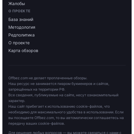
Жалобы
О ПРОЕКТЕ
База знаний
Методология
Редполитика
О проекте
Карта обзоров
Offbez.com не делает проплаченные обзоры.
Наш ресурс не занимается пиаром букмекеров и сайтов,
запрещённых на территории РФ.
Все сведения, публикуемые на сайте, несут ознакомительный
характер.
Наш сайт прибегает к использованию cookie-файлов, что
необходимо для максимального удобства в использовании. Если
вы посещаете Offbez.com, то вы автоматически соглашаетесь на
передачу ваших cookie-файлов.
Для решения любых вопросов — вы можете связаться с нами с