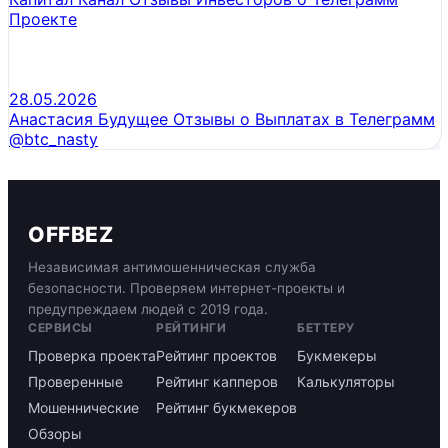
Проекте
28.05.2026
Анастасия Будущее Отзывы о Выплатах в Телеграмм
@btc_nasty
OFFBEZ
Независимая антимошенническая служба
безопасности. Проверяем интернет-проекты и
предупреждаем людей с 2019 года.
СЕРВИСЫ
РЕЙТИНГИ
БЕТТЕРУ
Проверка проекта
Рейтинг проектов
Букмекеры
Проверенные
Рейтинг капперов
Калькуляторы
Мошеннические
Рейтинг букмекеров
Обзоры