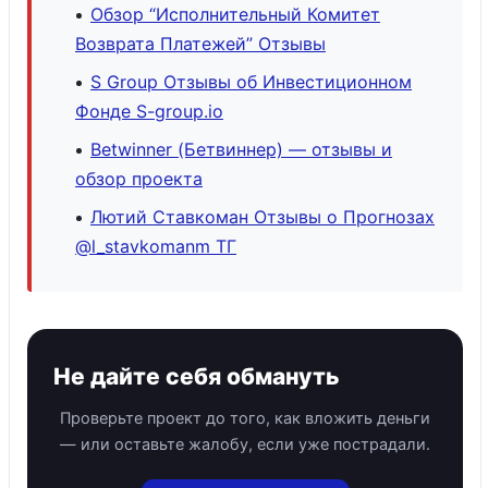
Обзор “Исполнительный Комитет
Возврата Платежей” Отзывы
S Group Отзывы об Инвестиционном
Фонде S-group.io
Betwinner (Бетвиннер) — отзывы и
обзор проекта
Лютий Ставкоман Отзывы о Прогнозах
@l_stavkomanm ТГ
Не дайте себя обмануть
Проверьте проект до того, как вложить деньги
— или оставьте жалобу, если уже пострадали.