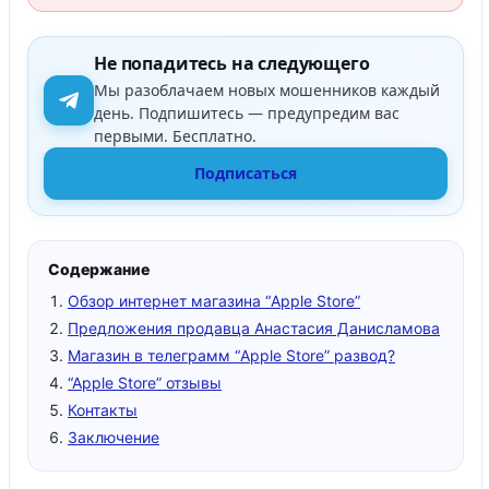
Не попадитесь на следующего
Мы разоблачаем новых мошенников каждый
день. Подпишитесь — предупредим вас
первыми. Бесплатно.
Подписаться
Содержание
Обзор интернет магазина “Apple Store”
Предложения продавца Анастасия Данисламова
Магазин в телеграмм “Apple Store” развод?
“Apple Store” отзывы
Контакты
Заключение