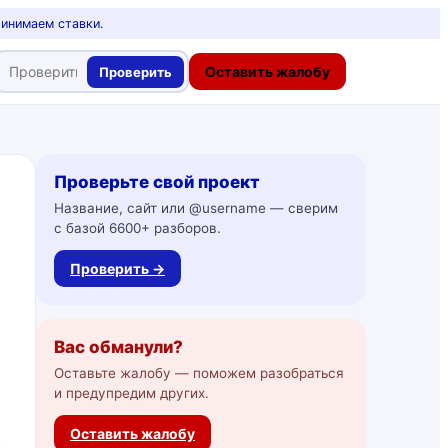
ринимаем ставки.
Оставить жалобу
Проверить
Проверьте свой проект
Название, сайт или @username — сверим
с базой 6600+ разборов.
Проверить →
Вас обманули?
Оставьте жалобу — поможем разобраться
и предупредим других.
Оставить жалобу