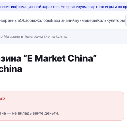
 носит информационный характер. Не организуем азартные игры и не п
оверенные
Обзоры
Жалобы
База знаний
Букмекеры
Калькуляторы
 о Магазине в Телеграмм @emarkchina
зина “E Market China”
china
BEZ
ана — не вкладывайте деньги.