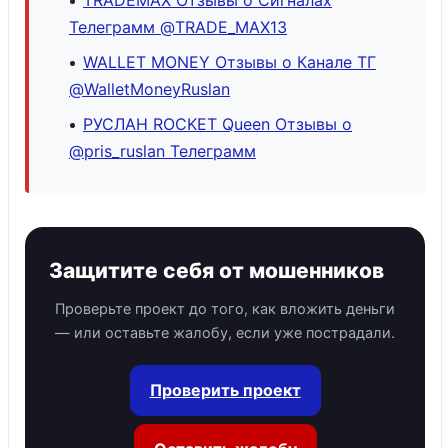
TRADEMAX Отзывы о Сигналах
Телеграмм @TRADE_MAX13
WALLET MONEY Отзывы о Канале ТГ
@WalletMoneyRuslan
РУСЛАН ROCKET Queen Отзывы о
@pris_ruslan Телеграмм
Защитите себя от мошенников
Проверьте проект до того, как вложить деньги
— или оставьте жалобу, если уже пострадали.
Проверить проект