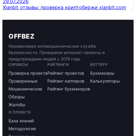
29.07.2026
Xianbit отзывы: проверка криптобиржи xianbit.com
OFFBEZ
Независимая антимошенническая служба
безопасности. Проверяем интернет-проекты и
предупреждаем людей с 2019 года.
СЕРВИСЫ
РЕЙТИНГИ
БЕТТЕРУ
Проверка проекта
Рейтинг проектов
Букмекеры
Проверенные
Рейтинг капперов
Калькуляторы
Мошеннические
Рейтинг букмекеров
Обзоры
Жалобы
О ПРОЕКТЕ
База знаний
Методология