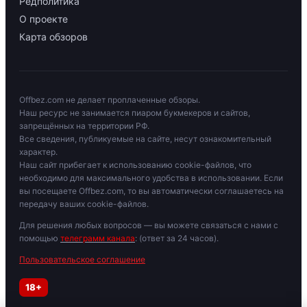
Редполитика
О проекте
Карта обзоров
Offbez.com не делает проплаченные обзоры.
Наш ресурс не занимается пиаром букмекеров и сайтов,
запрещённых на территории РФ.
Все сведения, публикуемые на сайте, несут ознакомительный
характер.
Наш сайт прибегает к использованию cookie-файлов, что
необходимо для максимального удобства в использовании. Если
вы посещаете Offbez.com, то вы автоматически соглашаетесь на
передачу ваших cookie-файлов.
Для решения любых вопросов — вы можете связаться с нами с
помощью
телеграмм канала
: (ответ за 24 часов).
Пользовательское соглашение
18+