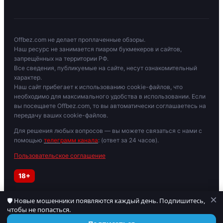
Offbez.com не делает проплаченные обзоры.
Наш ресурс не занимается пиаром букмекеров и сайтов,
запрещённых на территории РФ.
Все сведения, публикуемые на сайте, несут ознакомительный
характер.
Наш сайт прибегает к использованию cookie-файлов, что
необходимо для максимального удобства в использовании. Если
вы посещаете Offbez.com, то вы автоматически соглашаетесь на
передачу ваших cookie-файлов.
Для решения любых вопросов — вы можете связаться с нами с
помощью
телеграмм канала
: (ответ за 24 часов).
Пользовательское соглашение
18+
×
🛡 Новые мошенники появляются каждый день. Подпишитесь,
Играйте осторожно. При признаках зависимости обратитесь к
чтобы не попасться.
специалисту. Материалы для лиц старше 18 лет.
© 2019–2026 OFFBEZ. Сайт носит информационный характер.