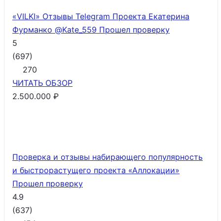
«VILKI» Отзывы Telegram Проекта Екатерина
Фурманко @Kate_559
Прошел проверку
5
(
697
)
270
ЧИТАТЬ
ОБЗОР
2.500.000 ₽
Проверка и отзывы набирающего популярность
и быстрорастущего проекта «Аллокации»
Прошел проверку
4.9
(
637
)