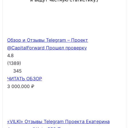
Обзор и Отзывы Telegram – Проект
@CapitalForward
Прошел проверку
4.8
(
1389
)
345
ЧИТАТЬ
ОБЗОР
3 000.000 ₽
«VILKI» Отзывы Telegram Проекта Екатерина