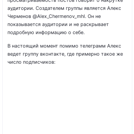
просматриваемость постов говорит о накрутке
аудитории. Создателем группы является Алекс
Черменов @Alex_Chermenov_mhl. Он не
показывается аудитории и не раскрывает
подробную информацию о себе.
В настоящий момент помимо телеграмм Алекс
ведет группу вконтакте, где примерно такое же
число подписчиков: