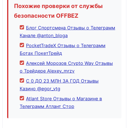
Похожие проверки от службы
безопасности OFFBEZ
Блог Спортсмена Отзывы о Телеграмм
Канале @anton_bloga
PocketTradeX Отзывы о Телеграмм
Ботах ПокетТрейд
Алексей Морозов Crypto Way Отзывы
о Трейдере Alexey_mrzv
С 0 ДО 23 МЛН ЗА ГОД Отзывы
Казино @egor_vtg
Atlant Store Отзывы о Магазине в
Телеграмм Атлант Стор