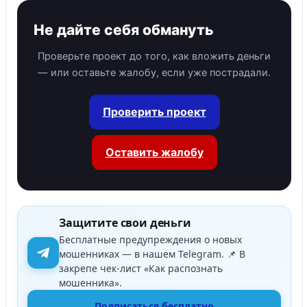
Не дайте себя обмануть
Проверьте проект до того, как вложить деньги
— или оставьте жалобу, если уже пострадали.
Проверить проект
Оставить жалобу
Защитите свои деньги
Бесплатные предупреждения о новых
мошенниках — в нашем Telegram. 📌 В
закрепе чек-лист «Как распознать
мошенника».
Подписаться бесплатно