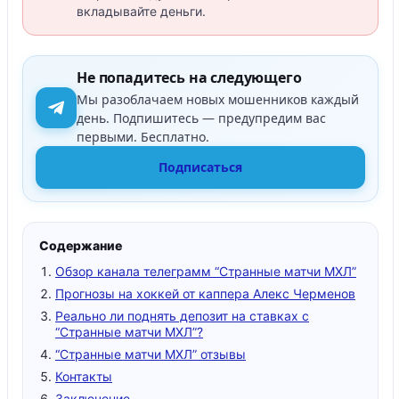
вкладывайте деньги.
Не попадитесь на следующего
Мы разоблачаем новых мошенников каждый
день. Подпишитесь — предупредим вас
первыми. Бесплатно.
Подписаться
Содержание
Обзор канала телеграмм “Странные матчи МХЛ”
Прогнозы на хоккей от каппера Алекс Черменов
Реально ли поднять депозит на ставках с
“Странные матчи МХЛ”?
“Странные матчи МХЛ” отзывы
Контакты
Заключение