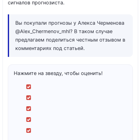
сигналов прогнозиста.
Вы покупали прогнозы у Алекса Черменова
@Alex_Chermenov_mhl? В таком случае
предлагаем поделиться честным отзывом в
комментариях под статьей.
Нажмите на звезду, чтобы оценить!