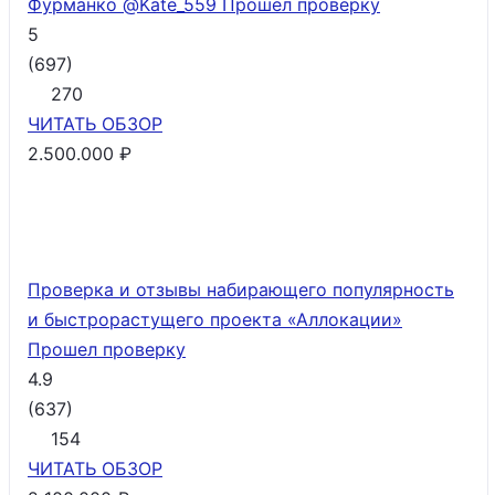
Фурманко @Kate_559
Прошел проверку
5
(
697
)
270
ЧИТАТЬ
ОБЗОР
2.500.000 ₽
Проверка и отзывы набирающего популярность
и быстрорастущего проекта «Аллокации»
Прошел проверку
4.9
(
637
)
154
ЧИТАТЬ
ОБЗОР