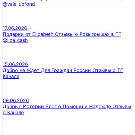
@vala_upfond
17.06.2026
Подарки от Elizabeth Отзывы о Розыгрышах в ТГ
@Iiza_cash
15.06.2026
Добро не Ждёт Для Граждан России Отзывы о ТГ
Канале
09.06.2026
Добрые Истории Блог о Помощи и Надежде Отзывы
о Канале