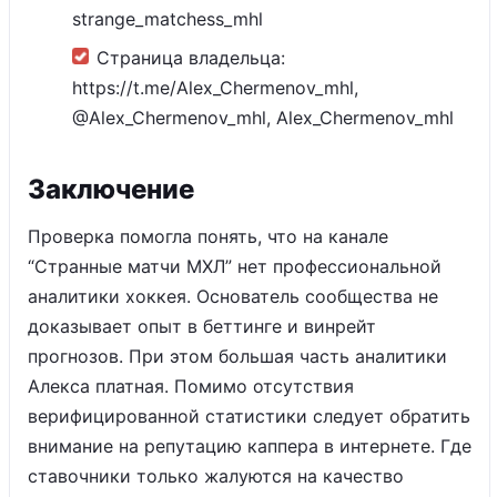
strange_matchess_mhl
Страница владельца:
https://t.me/Alex_Chermenov_mhl,
@Alex_Chermenov_mhl, Alex_Chermenov_mhl
Заключение
Проверка помогла понять, что на канале
“Странные матчи МХЛ” нет профессиональной
аналитики хоккея. Основатель сообщества не
доказывает опыт в беттинге и винрейт
прогнозов. При этом большая часть аналитики
Алекса платная. Помимо отсутствия
верифицированной статистики следует обратить
внимание на репутацию каппера в интернете. Где
ставочники только жалуются на качество