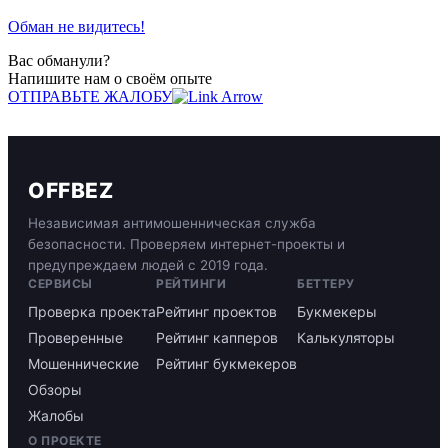
Обман не видитесь!
Вас обманули?
Напишите нам о своём опыте
ОТПРАВЬТЕ ЖАЛОБУ
OFFBEZ
Независимая антимошенническая служба
безопасности. Проверяем интернет-проекты и
предупреждаем людей с 2019 года.
СЕРВИСЫ
РЕЙТИНГИ
БЕТТЕРУ
Проверка проекта
Рейтинг проектов
Букмекеры
Проверенные
Рейтинг капперов
Калькуляторы
Мошеннические
Рейтинг букмекеров
Обзоры
Жалобы
О ПРОЕКТЕ