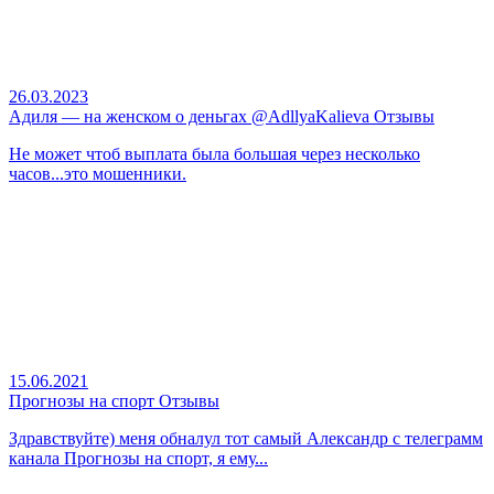
26.03.2023
Адиля — на женском о деньгах @AdllyaKalieva Отзывы
Не может чтоб выплата была большая через несколько
часов...это мошенники.
15.06.2021
Прогнозы на спорт Отзывы
Здравствуйте) меня обналул тот самый Александр с телеграмм
канала Прогнозы на спорт, я ему...