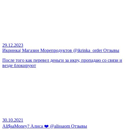
29.12.2023
Икринка| Магазин Морепродуктов @ikrinka_order Отзывы
После того как перевел деньги за икру, пропадаю со связи и
везде блокируют
30.10.2021
Ali$saMoney? Алиса ❤️ @alissaom Отзывы