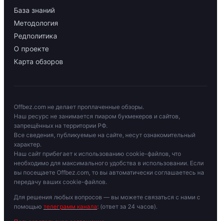
База знаний
Методология
Редполитика
О проекте
Карта обзоров
Offbez.com не делает проплаченные обзоры.
Наш ресурс не занимается пиаром букмекеров и сайтов,
запрещённых на территории РФ.
Все сведения, публикуемые на сайте, несут ознакомительный
характер.
Наш сайт прибегает к использованию cookie-файлов, что
необходимо для максимального удобства в использовании. Если
вы посещаете Offbez.com, то вы автоматически соглашаетесь на
передачу ваших cookie-файлов.
Для решения любых вопросов — вы можете связаться с нами с
помощью
телеграмм канала
: (ответ за 24 часов).