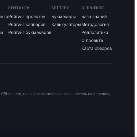
РЕЙТИНГИ
БЕТТЕРУ
О ПРОЕКТЕ
екта
Рейтинг проектов
Букмекеры
База знаний
Рейтинг капперов
Калькуляторы
Методология
ие
Рейтинг букмекеров
Редполитика
О проекте
Карта обзоров
 Offbez.com, то вы автоматически соглашаетесь на передачу