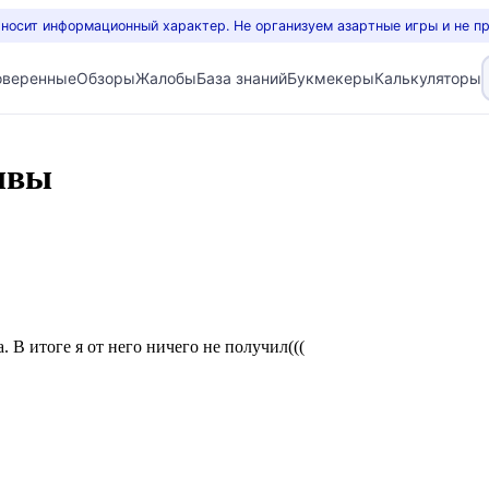
 носит информационный характер. Не организуем азартные игры и не п
оверенные
Обзоры
Жалобы
База знаний
Букмекеры
Калькуляторы
ывы
 В итоге я от него ничего не получил(((