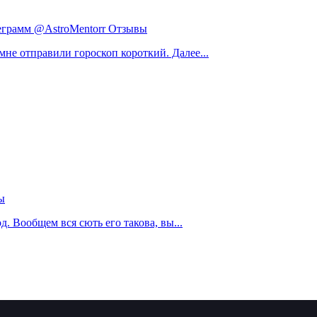
еграмм @AstroMentorr Отзывы
мне отправили гороскоп короткий. Далее...
ы
. Вообщем вся сють его такова, вы...