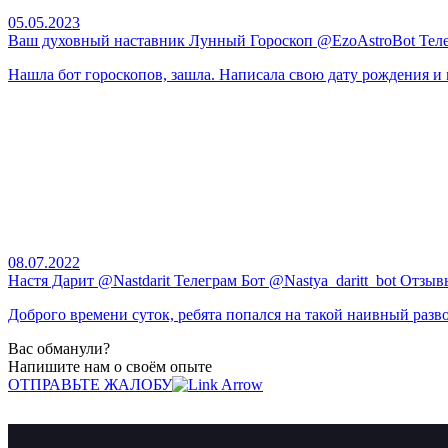
05.05.2023
Ваш духовный наставник Лунный Гороскоп @EzoAstroBot Тел
Нашла бот гороскопов, зашла. Написала свою дату рождения и 
08.07.2022
Настя Дарит @Nastdarit Телеграм Бот @Nastya_daritt_bot Отзыв
Доброго времени суток, ребята попался на такой наивный развод
Вас обманули?
Напишите нам о своём опыте
ОТПРАВЬТЕ ЖАЛОБУ