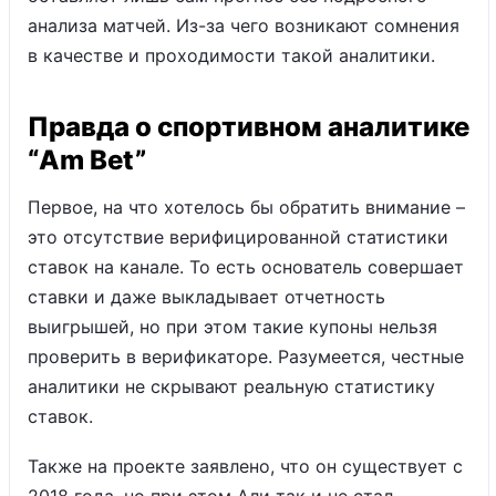
анализа матчей. Из-за чего возникают сомнения
в качестве и проходимости такой аналитики.
Правда о спортивном аналитике
“Am Bet”
Первое, на что хотелось бы обратить внимание –
это отсутствие верифицированной статистики
ставок на канале. То есть основатель совершает
ставки и даже выкладывает отчетность
выигрышей, но при этом такие купоны нельзя
проверить в верификаторе. Разумеется, честные
аналитики не скрывают реальную статистику
ставок.
Также на проекте заявлено, что он существует с