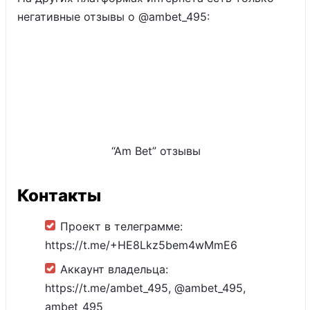
негативные отзывы о @ambet_495:
“Am Bet” отзывы
Контакты
Проект в телеграмме:
https://t.me/+HE8Lkz5bem4wMmE6
Аккаунт владельца:
https://t.me/ambet_495, @ambet_495,
ambet_495