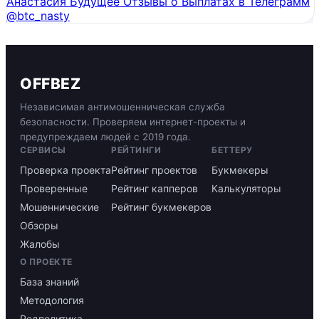
Анастасия Будущее Отзывы о Выплатах в Телеграмм
@btc_nasty
OFFBEZ
Независимая антимошенническая служба
безопасности. Проверяем интернет-проекты и
предупреждаем людей с 2019 года.
СЕРВИСЫ
РЕЙТИНГИ
БЕТТЕРУ
Проверка проекта
Рейтинг проектов
Букмекеры
Проверенные
Рейтинг капперов
Калькуляторы
Мошеннические
Рейтинг букмекеров
Обзоры
Жалобы
О ПРОЕКТЕ
База знаний
Методология
Редполитика