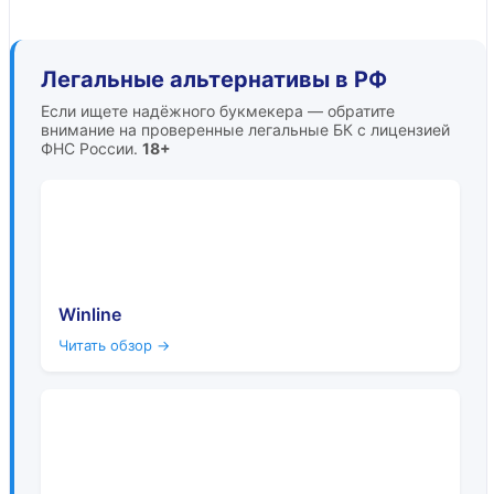
Легальные альтернативы в РФ
Если ищете надёжного букмекера — обратите
внимание на проверенные легальные БК с лицензией
ФНС России.
18+
Winline
Читать обзор →