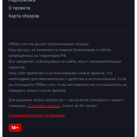
О проекте
Карта обзоров
Offbez.com не делает проплаченные обзоры.
Наш ресурс не занимается пиаром букмекеров и сайтов,
запрещённых на территории РФ.
Все сведения, публикуемые на сайте, несут ознакомительный
характер.
Наш сайт прибегает к использованию cookie-файлов, что
необходимо для максимального удобства в использовании. Если
вы посещаете Offbez.com, то вы автоматически соглашаетесь на
передачу ваших cookie-файлов.
Для решения любых вопросов — вы можете связаться с нами с
помощью
телеграмм канала
: (ответ за 24 часов).
Пользовательское соглашение
18+