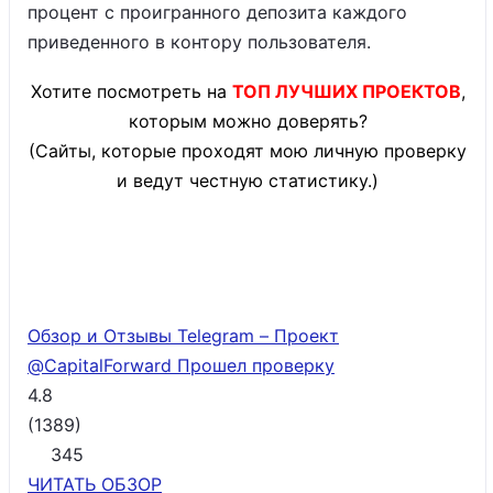
процент с проигранного депозита каждого
приведенного в контору пользователя.
Хотите посмотреть на
ТОП ЛУЧШИХ ПРОЕКТОВ
,
которым можно доверять?
(Сайты, которые проходят мою личную проверку
и ведут честную статистику.)
Обзор и Отзывы Telegram – Проект
@CapitalForward
Прошел проверку
4.8
(
1389
)
345
ЧИТАТЬ
ОБЗОР