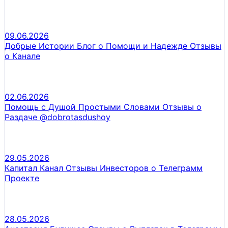
09.06.2026
Добрые Истории Блог о Помощи и Надежде Отзывы
о Канале
02.06.2026
Помощь с Душой Простыми Словами Отзывы о
Раздаче @dobrotasdushoy
29.05.2026
Капитал Канал Отзывы Инвесторов о Телеграмм
Проекте
28.05.2026