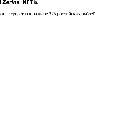
𝙧𝙞𝙣𝙖 | 𝗡𝗙𝗧 📊
ые средства в размере 375 российских рублей