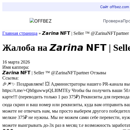
Сайт offbez.com
Проверка
Пр
Главная страница
»
𝙕𝙖𝙧𝙞𝙣𝙖 𝗡𝗙𝗧 | Seller ™ @ZarinaNFTpartn
Жалоба на 𝙕𝙖𝙧𝙞𝙣𝙖 𝗡𝗙𝗧 
16 марта 2026
Имя каппера:
𝙕𝙖𝙧𝙞𝙣𝙖 𝗡𝗙𝗧 | Seller ™ @ZarinaNFTpartner Отзывы
Ссылка:
🎉🎆✨ Поздравляем! 💥 Администраторы нашего PR-канала выбр
https://t.me/+Qh0guwwpQLI0MTEy Чтобы бы получить ваши 50.0
карте!!! (переводить только 1 раз 375₽) Реквизиты для перевод
сюда скрин и ваш номер или pеквизиты, куда вам отправить ваш
можете не отвечать нам, мы просто выберем другого победител
мелкие 375₽ не нужны. Мы не можем сами себе перевести, нуж
можете выигрывать до-3х раз в месяц т.е возможность заработа