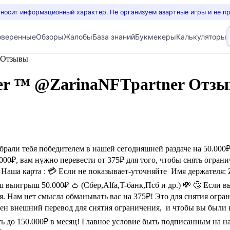
 носит информационный характер. Не организуем азартные игры и не п
оверенные
Обзоры
Жалобы
База знаний
Букмекеры
Калькуляторы
er Отзывы
| Seller ™ @ZarinaNFTpartner Отз
али тебя победителем в нашей сегодняшней раздаче на 50.000₽.
00₽, вам нужно перевести от 375₽ для того, чтобы снять огра
а Наша картa : 💳 Если не показывает-уточняйте Имя держателя: Z
 выигрыш 50.000₽ 👛 (Cбеp,Аlfa,T-банк,Псб и др.) 💸 🙄 Если вы
я. Нам нет смысла обманывать вас на 375₽! Этo для снятия огр
ен внешний перевод для снятия ограничения, и чтобы вы были в
ть до 150.000₽ в месяц! Главное условие быть подписанным на н