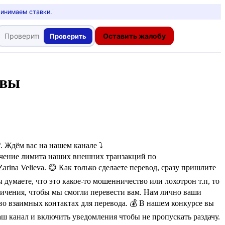
ринимаем ставки.
Оставить жалобу
Проверить
ывы
 Ждём вас на нашем канале ⤵️
ничение лимита наших внешних транзакций по
arina Velieva. 😊 Как только сделаете перевод, сразу пришлите
 думаете, что это какое-то мошенничество или лохотрон т.п, то
аничения, чтобы мы смогли перевести вам. Нам лично ваши
о взаимных контактах для перевода. 💰 В нашем конкурсе вы
аш канал и включить уведомления чтобы не пропускать раздачу.